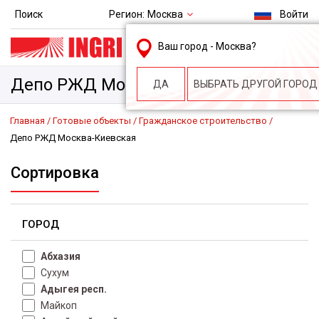
Регион:
Москва
Поиск
Войти
msk@ingri.ru
Ваш город -
Москва
?
пн. – пт.: 9.00-18.00
Депо РЖД Москва-Киевская
ДА
ВЫБРАТЬ ДРУГОЙ ГОРОД
Главная
Готовые объекты
Гражданское строительство
Депо РЖД Москва-Киевская
Сортировка
ГОРОД
Абхазия
Сухум
Адыгея респ.
Майкоп