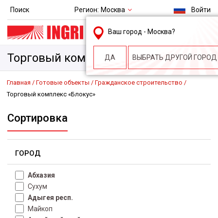
Регион:
Москва
Поиск
Войти
msk@ingri.ru
Ваш город -
Москва
?
пн. – пт.: 9.00-18.00
Торговый комплекс «Блокус»
ДА
ВЫБРАТЬ ДРУГОЙ ГОРОД
Главная
Готовые объекты
Гражданское строительство
Торговый комплекс «Блокус»
Сортировка
ГОРОД
Абхазия
Сухум
Адыгея респ.
Майкоп