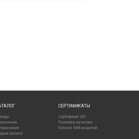
АТАЛОГ
СЕРТИФИКАТЫ
енды
Сертификат ISO
значение
Политика качества
правление
Каталог BIM-моделей
арый каталог