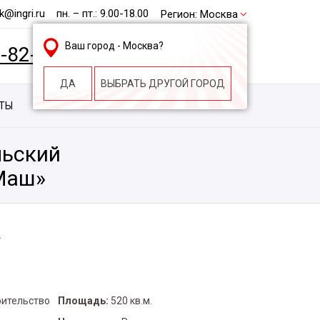
@ingri.ru
пн. – пт.: 9.00-18.00
Регион:
Москва
Ваш город -
Москва
?
2-82-62
БЕСПЛАТНАЯ КОНСУЛЬТАЦИЯ
ДА
ВЫБРАТЬ ДРУГОЙ ГОРОД
КТЫ
КОНТАКТЫ
СТРОИТЕЛЬНАЯ КОМПАНИЯ
льский
Маш»
»
оительство
Площадь:
520 кв.м.