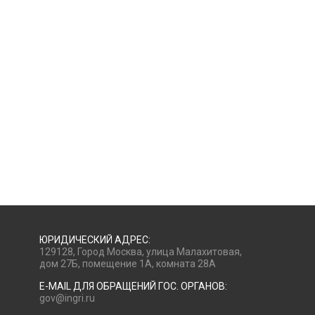
ЮРИДИЧЕСКИЙ АДРЕС:
129128, Город Москва, улица Малахитовая,
дом 27Б, помещение 1А, комната 28А
E-MAIL ДЛЯ ОБРАЩЕНИЙ ГОС. ОРГАНОВ:
gov@ingri.ru