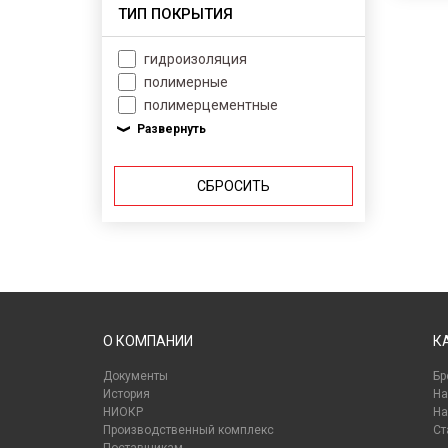
ТИП ПОКРЫТИЯ
гидроизоляция
полимерные
полимерцементные
СБРОСИТЬ
О КОМПАНИИ
К
Документы
Бр
История
На
НИОКР
На
Производственный комплекс
Ст