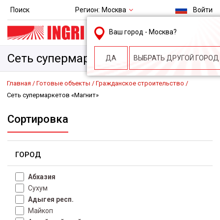
Регион:
Москва
Поиск
Войти
msk@ingri.ru
Ваш город -
Москва
?
пн. – пт.: 9.00-18.00
Сеть супермаркетов «Магнит»
ДА
ВЫБРАТЬ ДРУГОЙ ГОРОД
Главная
Готовые объекты
Гражданское строительство
Сеть супермаркетов «Магнит»
Сортировка
ГОРОД
Абхазия
Сухум
Адыгея респ.
Майкоп