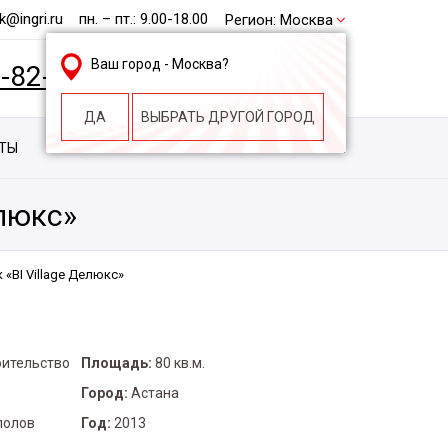
@ingri.ru
пн. – пт.: 9.00-18.00
Регион:
Москва
Ваш город -
Москва
?
2-82-62
БЕСПЛАТНАЯ КОНСУЛЬТАЦИЯ
ДА
ВЫБРАТЬ ДРУГОЙ ГОРОД
КТЫ
КОНТАКТЫ
СТРОИТЕЛЬНАЯ КОМПАНИЯ
елюкc»
«BI Village Делюкc»
оительство
Площадь:
80 кв.м.
Город:
Астана
полов
Год:
2013