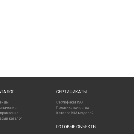
АТАЛОГ
СЕРТИФИКАТЫ
енды
Сертификат ISO
значение
Политика качества
правление
Каталог BIM-моделей
арый каталог
ГОТОВЫЕ ОБЪЕКТЫ