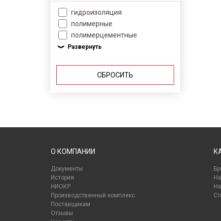
гидроизоляция
полимерные
полимерцементные
СБРОСИТЬ
О КОМПАНИИ
К
Документы
Бр
История
На
НИОКР
На
Производственный комплекс
Ст
Поставщикам
Отзывы