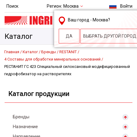
Регион:
Москва
Поиск
Войти
msk@ingri.ru
Ваш город -
Москва
?
пн. – пт.: 9.00-18.00
Каталог
ДА
ВЫБРАТЬ ДРУГОЙ ГОРОД
Главная
Каталог
Бренды
RESTANIT
4 Составы для обработки минеральных оснований
РЕСТАНИТ ГС 423 Специальный силоксановый модифицированный
гидрофобизатор на растворителях
Каталог продукции
Бренды
Назначение
Направление